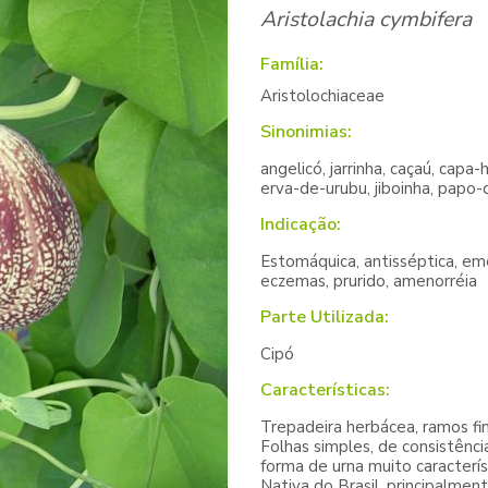
Aristolachia cymbifera
Família:
Aristolochiaceae
Sinonimias:
angelicó, jarrinha, caçaú, cap
erva-de-urubu, jiboinha, papo-
Indicação:
Estomáquica, antisséptica, eme
eczemas, prurido, amenorréia
Parte Utilizada:
Cipó
Características:
Trepadeira herbácea, ramos fin
Folhas simples, de consistênci
forma de urna muito caracterís
Nativa do Brasil, principalmen