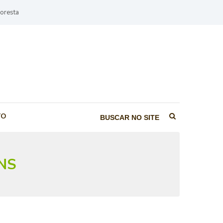
loresta
Pesquisar
TO
NS