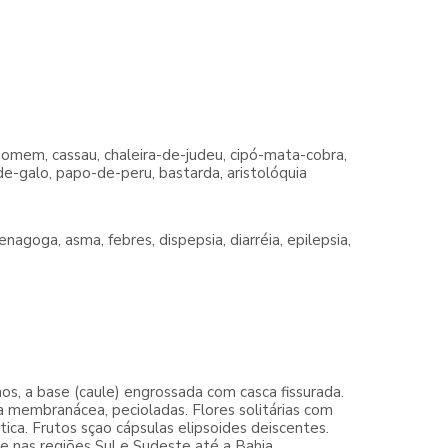
a-homem, cassau, chaleira-de-judeu, cipó-mata-cobra,
de-galo, papo-de-peru, bastarda, aristolóquia
nagoga, asma, febres, dispepsia, diarréia, epilepsia,
os, a base (caule) engrossada com casca fissurada.
a membranácea, pecioladas. Flores solitárias com
tica. Frutos sçao cápsulas elipsoides deiscentes.
te nas regiões Sul e Sudeste até a Bahia.